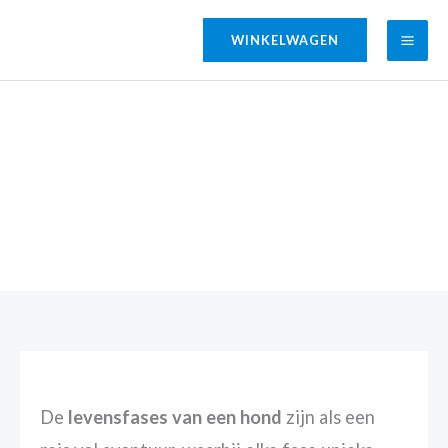
Ga
WINKELWAGEN
naar
de
inhoud
De Levensfases van de Hond: Een gids voor elke
baas
De
levensfases van een hond
zijn als een