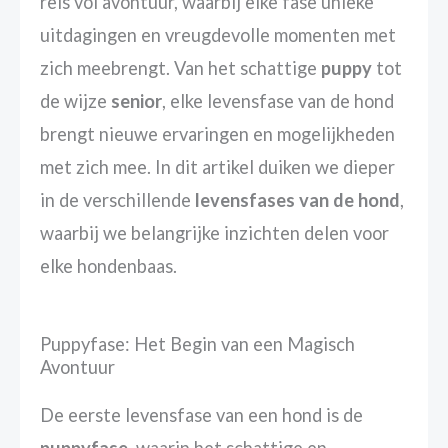
reis vol avontuur, waarbij elke fase unieke
uitdagingen en vreugdevolle momenten met
zich meebrengt. Van het schattige
puppy
tot
de wijze
senior
, elke levensfase van de hond
brengt nieuwe ervaringen en mogelijkheden
met zich mee. In dit artikel duiken we dieper
in de verschillende
levensfases van de hond
,
waarbij we belangrijke inzichten delen voor
elke hondenbaas.
Puppyfase: Het Begin van een Magisch
Avontuur
De eerste levensfase van een hond is de
puppyfase
, waarin het schattige en