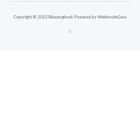
Algemene Voorwaarden
Levering & Rechten
Copyright © 2022 Ribadogfood. Powered by WebhostinGuru
F
a
c
e
b
o
o
k
-
f