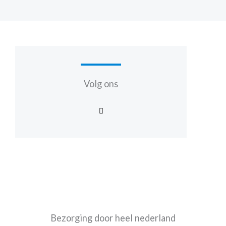
Volg ons
F
a
c
e
b
o
o
k
-
f
Bezorging door heel nederland