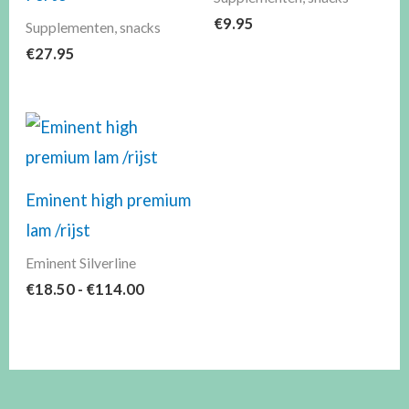
€
9.95
Supplementen, snacks
€
27.95
Prijsklasse:
€18.50
tot
€114.00
Eminent high premium
lam /rijst
Eminent Silverline
€
18.50
-
€
114.00