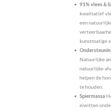
91% vlees & b
kwalitatief vl
een natuurlij
verteerbaarhe
kunstmatige s
Ondersteunin
Natuurlijke a
natuurlijke af
helpen de hon
te houden.
Spiermassa
Ho
eiwitten onde