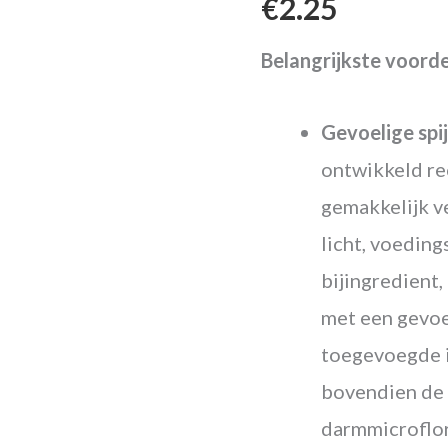
€
2.25
met
Pompoen
Belangrijkste voorde
aantal
Gevoelige spi
ontwikkeld re
gemakkelijk v
licht, voedin
bijingredient,
met een gevoe
toegevoegde i
bovendien de
darmmicroflor