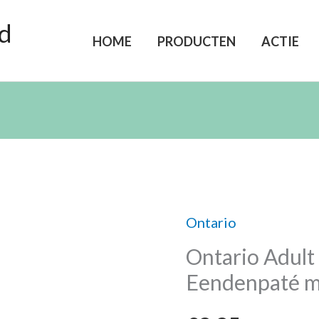
d
HOME
PRODUCTEN
ACTIE
Ontario
Ontario
Ontario Adul
Adult
Eendenpaté 
Monoprotein
Eendenpaté