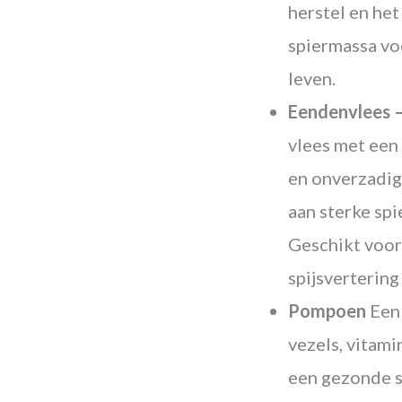
herstel en he
spiermassa vo
leven.
Eendenvlees 
vlees met een
en onverzadig
aan sterke sp
Geschikt voor
spijsvertering
Pompoen
Een 
vezels, vitami
een gezonde s