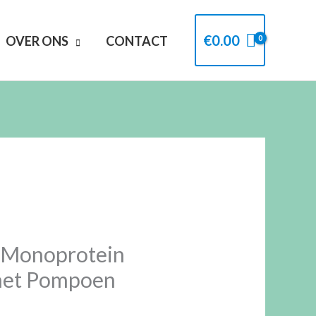
€
0.00
OVER ONS
CONTACT
t Monoprotein
met Pompoen