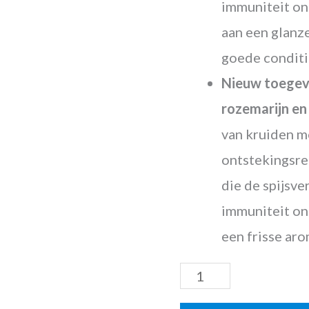
immuniteit on
aan een glanz
goede conditi
Nieuw toegevo
rozemarijn en
van kruiden m
ontstekingsr
die de spijsve
immuniteit on
een frisse ar