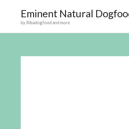
Ga
Eminent Natural Dogfoo
naar
by Ribadogfood and more
de
inhoud