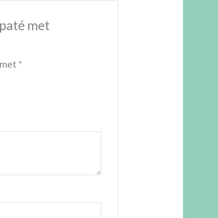
paté met
 met
*