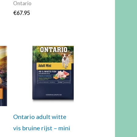
n
Ontario
€
67.95
Prijsklasse:
€19.95
tot
€57.50
e
Ontario adult witte
vis bruine rijst – mini