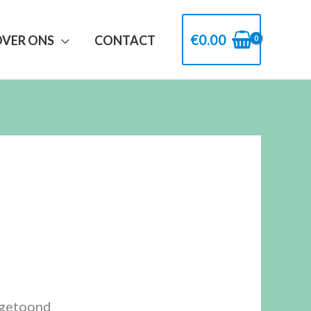
€
0.00
OVER ONS
CONTACT
 getoond