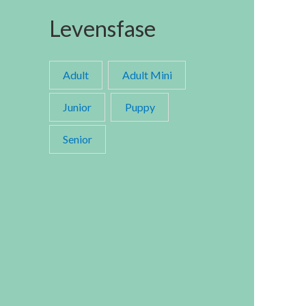
Levensfase
Adult
Adult Mini
Junior
Puppy
Senior