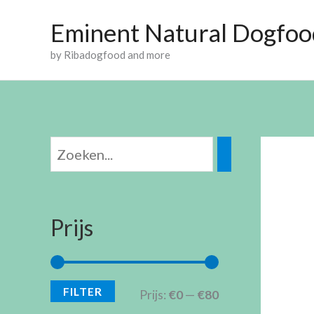
Ga
Eminent Natural Dogfoo
naar
by Ribadogfood and more
de
inhoud
M
M
i
a
n
x
Prijs
.
.
p
p
FILTER
Prijs:
€0
—
€80
r
r