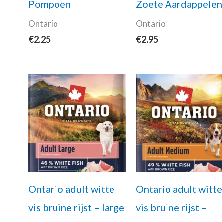
Pompoen
Zoete Aardappele
Ontario
Ontario
€
2.25
€
2.95
Ontario adult witte
Ontario adult witt
vis bruine rijst – large
vis bruine rijst –