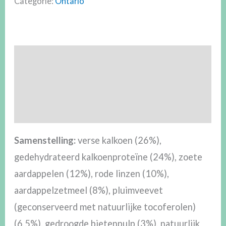
Categorie:
Ontario
Beschrijving
Aanvullende informatie
Beoordelingen (0)
Samenstelling:
verse kalkoen (26%),
gedehydrateerd kalkoenproteïne (24%), zoete
aardappelen (12%), rode linzen (10%),
aardappelzetmeel (8%), pluimveevet
(geconserveerd met natuurlijke tocoferolen)
(6,5%), gedroogde bietenpulp (3%), natuurlijk